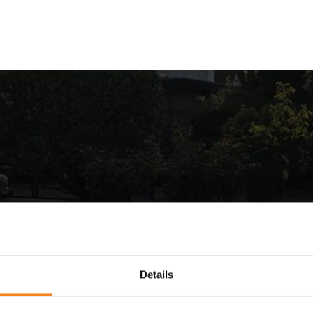
n Dank für Ihre An
Details
re Anfrage und erarbeitet eine Liste von Rückfr